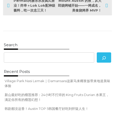
P
Permas阿勝乐乐发疯式营
Mount Austin 的夜，从大
o
业！炸串＋Lok Lok配神级
郎烧烤铺开始——一烤成名，
酱料，吃一次念三天！
美食烧烤界 MVP！
s
t
n
a
v
i
g
Search
a
t
i
o
n
Recent Posts
Village Park Nasi Lemak｜Damansara这家马来椰浆饭带来地道美味
体验
新山最好吃的榴莲推荐：24小时不打烊的 King Fruits Durian 水果王，
满足你所有的榴莲幻想！
韩剧都没这香！Austin TOP 5韩国餐厅好吃到怀疑人生！