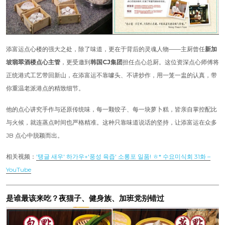
添富运点心楼的强大之处，除了味道，更在于背后的灵魂人物——主厨曾任
新加
坡翡翠酒楼点心主管
，更受邀到
韩国CJ集团
担任点心总厨。这位资深点心师傅将
正统港式工艺带回新山，在添富运不靠噱头、不讲炒作，用一笼一盅的认真，带
你重温老派港点的精致细节。
他的点心讲究手作与还原传统味，每一颗饺子、每一块萝卜糕，皆亲自掌控配比
与火候，就连蒸点时间也严格精准。这种只靠味道说话的坚持，让添富运在众多
JB 点心中脱颖而出。
相关视频：
′탱글 새우′ 하가우+′풍성 육즙′ 소롱포 일품! ㅎ* 수요미식회 31화 –
YouTube
是谁最该来吃？夜猫子、健身族、加班党别错过