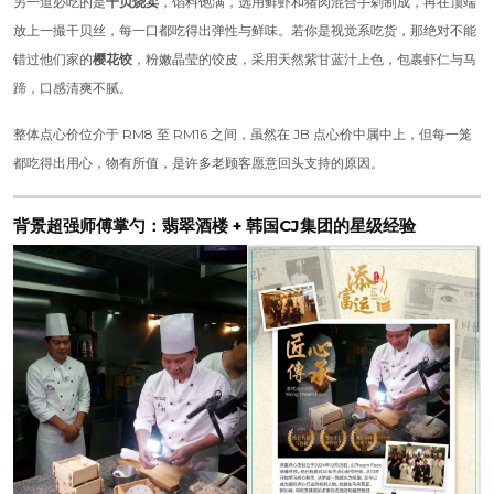
另一道必吃的是
干贝烧卖
，馅料饱满，选用鲜虾和猪肉混合手剁制成，再在顶端
放上一撮干贝丝，每一口都吃得出弹性与鲜味。若你是视觉系吃货，那绝对不能
错过他们家的
樱花饺
，粉嫩晶莹的饺皮，采用天然紫甘蓝汁上色，包裹虾仁与马
蹄，口感清爽不腻。
整体点心价位介于 RM8 至 RM16 之间，虽然在 JB 点心价中属中上，但每一笼
都吃得出用心，物有所值，是许多老顾客愿意回头支持的原因。
背景超强师傅掌勺：翡翠酒楼 + 韩国CJ集团的星级经验