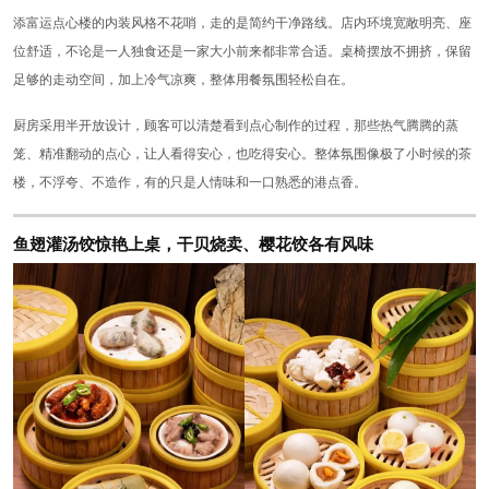
添富运点心楼的内装风格不花哨，走的是简约干净路线。店内环境宽敞明亮、座
位舒适，不论是一人独食还是一家大小前来都非常合适。桌椅摆放不拥挤，保留
足够的走动空间，加上冷气凉爽，整体用餐氛围轻松自在。
厨房采用半开放设计，顾客可以清楚看到点心制作的过程，那些热气腾腾的蒸
笼、精准翻动的点心，让人看得安心，也吃得安心。整体氛围像极了小时候的茶
楼，不浮夸、不造作，有的只是人情味和一口熟悉的港点香。
鱼翅灌汤饺惊艳上桌，干贝烧卖、樱花饺各有风味