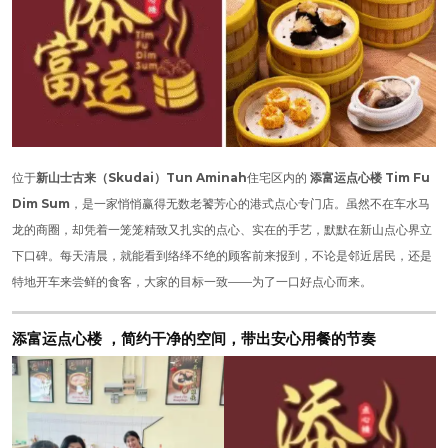
位于
新山士古来（Skudai）Tun Aminah
住宅区内的
添富运点心楼 Tim Fu
Dim Sum
，是一家悄悄赢得无数老饕芳心的港式点心专门店。虽然不在车水马
龙的商圈，却凭着一笼笼精致又扎实的点心、实在的手艺，默默在新山点心界立
下口碑。每天清晨，就能看到络绎不绝的顾客前来报到，不论是邻近居民，还是
特地开车来尝鲜的食客，大家的目标一致——为了一口好点心而来。
添富运点心楼 ，简约干净的空间，带出安心用餐的节奏