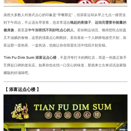
虽然大多数人对港式点心的印象是“早餐限定”，但添富运却从早上七点一路营业
到下午四点，不止适合早茶客，也非常适合
晚起的夜猫子
、
运动完需要补能量的
健身族
，甚至是
中午加班找不到好吃点心的人
。若你刚运动完、饿得想吃点轻盈
又不油腻的食物，这里的清蒸点心刚刚好。若你喜欢一个人静静地放空片刻，添
富运那一壶热茶、一盅热汤，也能让你在喧嚣生活中找回片刻安稳。
Tim Fu Dim Sum 添富运点心楼
，不是浮夸打卡的网红店，而是一间真正靠手
艺撑起口碑的老实店。如果你也在找一口安心的味道，那就来士古来试试这家隐
藏版的好滋味吧。
【 添富运点心楼 】