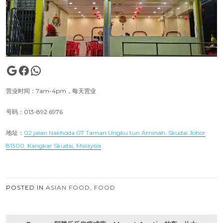
Google
Facebook
WhatsApp
营业时间：7am-4pm，每天营业
号码：013-892 6976
地址：
02 jalan Nakhoda 07 Taman Ungku tun Aminah. Skudai Johor
81300, Kangkar Skudai, Malaysia
POSTED IN
ASIAN FOOD
,
FOOD