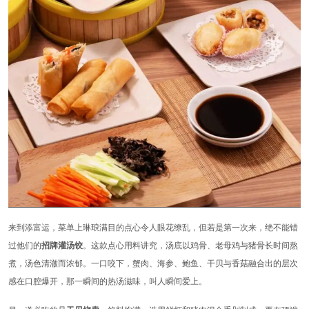
来到添富运，菜单上琳琅满目的点心令人眼花缭乱，但若是第一次来，绝不能错
过他们的
招牌灌汤饺
。这款点心用料讲究，汤底以鸡骨、老母鸡与猪骨长时间熬
煮，汤色清澈而浓郁。一口咬下，蟹肉、海参、鲍鱼、干贝与香菇融合出的层次
感在口腔爆开，那一瞬间的热汤滋味，叫人瞬间爱上。