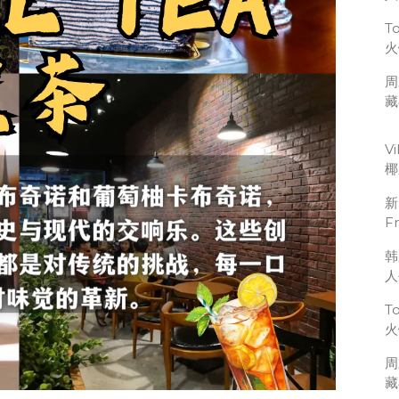
T
火
周
藏
V
椰
新
F
韩
人
T
火
周
藏