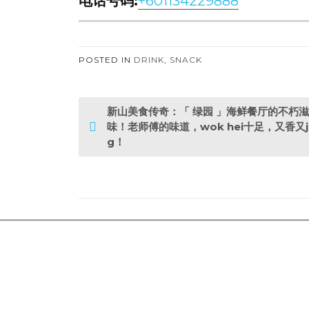
电话号码:
+601134229888
POSTED IN
DRINK
,
SNACK
P
新山美食传奇：「 绿园 」海鲜餐厅的不朽滋
o
味！老师傅的味道，wok hei十足，又香又j
g！
s
t
n
a
v
i
g
a
t
i