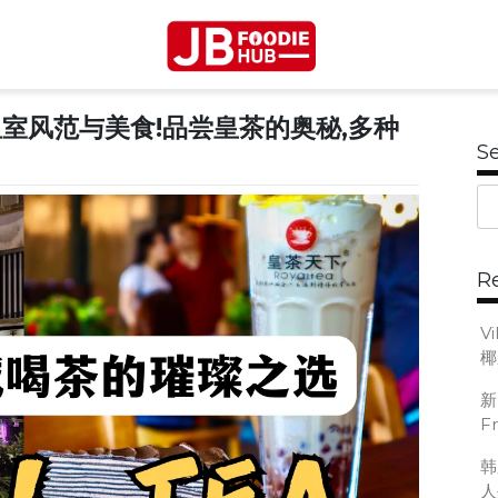
JB Foodie Hub
 的皇室风范与美食!品尝皇茶的奥秘,多种
S
R
V
椰
新
F
韩
人