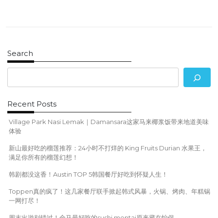
n
a
v
i
g
a
Search
t
i
o
n
Recent Posts
Village Park Nasi Lemak｜Damansara这家马来椰浆饭带来地道美味
体验
新山最好吃的榴莲推荐：24小时不打烊的 King Fruits Durian 水果王，
满足你所有的榴莲幻想！
韩剧都没这香！Austin TOP 5韩国餐厅好吃到怀疑人生！
Toppen真的疯了！这几家餐厅联手掀起韩式风暴，火锅、烤肉、年糕锅
一网打尽！
周末出游别错过！全马最好吃的sushi mentai原来藏在怡保