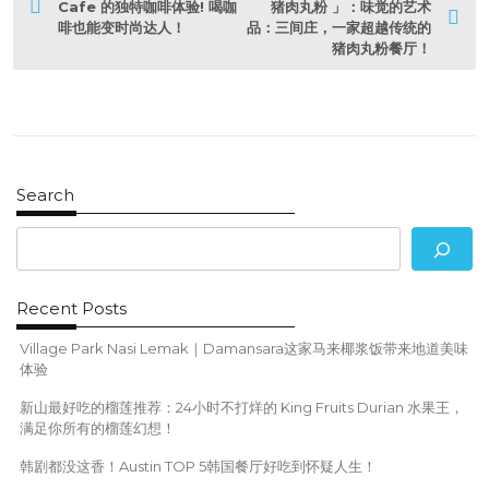
o
Cafe 的独特咖啡体验! 喝咖
猪肉丸粉 」：味觉的艺术
啡也能变时尚达人！
品：三间庄，一家超越传统的
s
猪肉丸粉餐厅！
t
n
a
v
i
g
a
Search
t
i
o
n
Recent Posts
Village Park Nasi Lemak｜Damansara这家马来椰浆饭带来地道美味
体验
新山最好吃的榴莲推荐：24小时不打烊的 King Fruits Durian 水果王，
满足你所有的榴莲幻想！
韩剧都没这香！Austin TOP 5韩国餐厅好吃到怀疑人生！