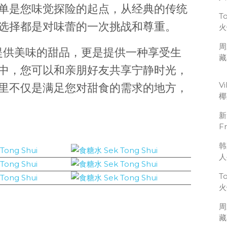
单是您味觉探险的起点，从经典的传统
T
选择都是对味蕾的一次挑战和尊重。
火
周
」不仅提供美味的甜品，更是提供一种享受生
藏
中，您可以和亲朋好友共享宁静时光，
V
里不仅是满足您对甜食的需求的地方，
椰
新
F
韩
人
T
火
周
藏