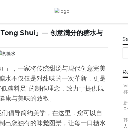
JB Foodie Hub
Tong Shui」— 创意满分的糖水与
S
 Shui 」，一家将传统甜汤与现代创意完美
R
糖水不仅仅是对甜味的一次革新，更是
V
“低糖料足”的制作理念，致力于提供既
椰
健康与美味的致敬。
新
F
i」，我们倡导简约美学，在这里，您可以自
韩
制出您独有的味觉图景，让每一口糖水
人