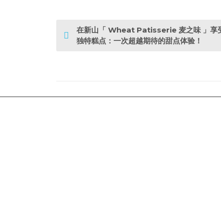
P
在新山「 Wheat Patisserie 麦之味 」享
o
独特糕点：一次超越期待的甜点体验！
s
t
n
a
v
i
g
a
t
i
o
n