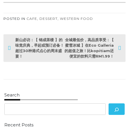
POSTED IN
CAFE
,
DESSERT
,
WESTERN FOOD
P
新山必访：【 锦成茶楼 】的
全城最低价，高品质享受：【
o
味觉庆典，早起或预订必备！
蜜雪冰城 】在Eco Galleria
超过30种港式点心的周末盛
的超值之旅！比kopitiam还
s
宴！
便宜的饮料只需RM1.99！
t
n
a
v
i
g
a
Search
t
i
o
n
Recent Posts