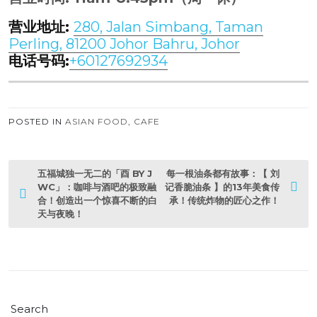
营业地址:
280, Jalan Simbang, Taman
Perling, 81200 Johor Bahru, Johor
电话号码:
+60127692934
POSTED IN
ASIAN FOOD
,
CAFE
P
五福城独一无二的「酉 BY J
每一根油条都有故事：【 刘
o
WC」：咖啡与酒吧的极致融
记香脆油条 】的13年美食传
合！创造出一个惊喜不断的白
承！传统炸物的匠心之作！
s
天与夜晚！
t
n
a
v
i
g
a
Search