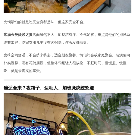
火锅最怕的就是吃完全身都是味，但这家完全不会。
常满火炎焱燚之煲
店面虽然不大，却整洁有序、冷气足够，重点是他们的排风系
统非常好，吃完衣服几乎没有火锅味，连头发都清爽。
桌椅空间舒适，不会挤来挤去，适合朋友聚餐、情侣约会或家庭聚会。装潢偏向
朴实温馨，没有花俏摆设，但整体气氛让人很放松，不赶时间、慢慢煮、慢慢
吃，就是最真实的享受。
谁适合来？夜猫子、运动人、加班党统统欢迎