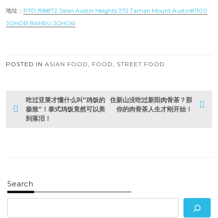
地址：
PTD 198872 Jalan Austin Heights 7/12 Taman Mount Austin81100
JOHOR BAHRU JOHOR
POSTED IN
ASIAN FOOD
,
FOOD
,
STREET FOOD
P
吃过亚莱才懂什么叫“鸡饭的
住新山没吃过新阳肉骨茶？那
o
极致”！泰式鸡饭竟然可以美
你的肉骨茶人生才刚开始！
到落泪！
s
t
n
a
v
i
g
Search
a
t
i