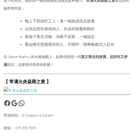
这个时间点，能吃到一锅热腾腾的汤真的是种福气。
常满火炎焱燚之煲
最适合的
族群绝对是：
晚上下班的打工人：来一锅热汤洗去疲惫
运动后想补身体的人：补汤补能量刚刚好
夜猫子夜生活咖：深夜不寂寞，一锅搞定
聚会聊天想慢慢坐的人：不限时，聊整晚都没人赶你
在 Johor Bahru 的火锅地图上，如果你想找一间
真正营业到凌晨、还好吃又舒
服
的店，这家绝对值得你收藏！
【 常满火炎焱燚之煲 】
Facebook
Google
WhatsApp
营业时间：12.00pm-4.00am
联络：
017-319 7371