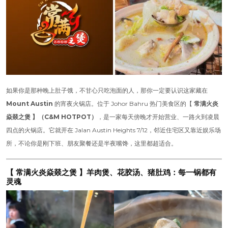
如果你是那种晚上肚子饿，不甘心只吃泡面的人，那你一定要认识这家藏在
Mount Austin
的宵夜火锅店。位于 Johor Bahru 热门美食区的【
常满火炎
焱燚之煲 】（C&M HOTPOT）
，是一家每天傍晚才开始营业、一路火到凌晨
四点的火锅店。它就开在 Jalan Austin Heights 7/12，邻近住宅区又靠近娱乐场
所，不论你是刚下班、朋友聚餐还是半夜嘴馋，这里都超适合。
【 常满火炎焱燚之煲 】羊肉煲、花胶汤、猪肚鸡：每一锅都有
灵魂