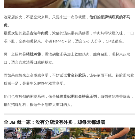
这家店的火，不是空穴来风。只要来过一次你就懂，
他们的招牌锅底真的不马
虎
。
最受欢迎的就是
古法羊肉煲
，浓郁的汤头带有药膳香，羊肉炖得软烂入味，一口
汤下肚，全身都暖起来。小锅 RM40+ 起，适合 2–3 人分享，CP值很高。
另一道招牌是
猪肚鸡煲
，香浓胡椒汤头加上软嫩鸡肉、脆爽猪肚，喝起来超顺
口，适合喜欢清香口感的朋友。
而如果你想来点高质感享受，不妨试试
黄金花胶汤
，汤头浓而不腻、花胶滑顺胶
质感十足，是养生又解馋的双重享受。
他们也有独创的粥煲系列，像是
珍珠贵妃粥
和
金榜帝王粥
，白粥煮到糊香绵密，
搭配招牌配料，很适合不想吃太重口的人。
全 JB 就一家：没有分店没有外卖，却每天都爆满