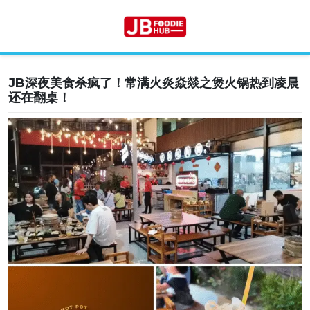
JB深夜美食杀疯了！常满火炎焱燚之煲火锅热到凌晨
Skip
还在翻桌！
to
content